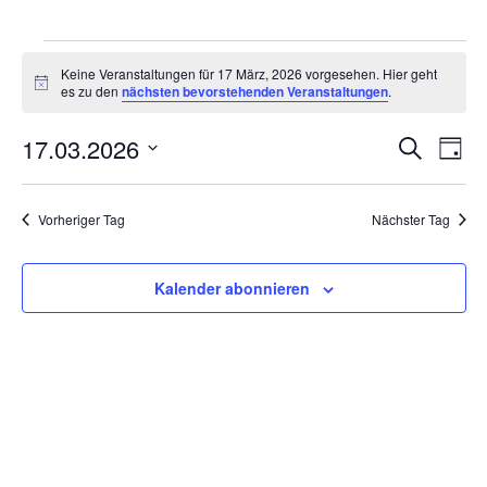
Veranstaltungen
für
Keine Veranstaltungen für 17 März, 2026 vorgesehen. Hier geht
Hinweis
es zu den
nächsten bevorstehenden Veranstaltungen
.
17
März,
17.03.2026
2026
Veranstaltung
Veran
Suche
Tag
Suche
Ansic
Datum
und
Navig
wählen.
Ansichten,
Vorheriger Tag
Nächster Tag
Navigation
Kalender abonnieren